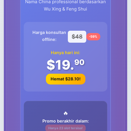
Nama China professional berdasarkan
Wu Xing & Feng Shui
Harga konsultan
$48
-59%
offline:
Hanya hari ini:
$19.
90
Hemat $28.10!
🔥
Promo berakhir dalam:
Hanya 23 slot tersisa!