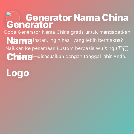
🇮🇩
ID
🇺🇸
EN
Generator Nama China
Coba Generator Nama China gratis untuk mendapatkan
ide nama instan. Ingin hasil yang lebih bermakna?
Naikkan ke penamaan kustom berbasis Wu Xing (五行)
& feng shui—disesuaikan dengan tanggal lahir Anda.