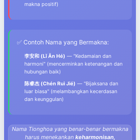
makna positif)
✅ Contoh Nama yang Bermakna:
李安和 (Lǐ Ān Hé)
— "Kedamaian dan
harmoni" (mencerminkan ketenangan dan
hubungan baik)
陈睿杰 (Chén Ruì Jié)
— "Bijaksana dan
luar biasa" (melambangkan kecerdasan
dan keunggulan)
Nama Tionghoa yang benar-benar bermakna
harus menekankan
keharmonisan,