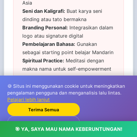
Asia
Seni dan Kaligrafi:
Buat karya seni
dinding atau tato bermakna
Branding Personal:
Integrasikan dalam
logo atau signature digital
Pembelajaran Bahasa:
Gunakan
sebagai starting point belajar Mandarin
Spiritual Practice:
Meditasi dengan
makna nama untuk self-empowerment
🍪 Situs ini menggunakan cookie untuk meningkatkan
pengalaman pengguna dan menganalisis lalu lintas.
Pelajari lebih lanjut
Terima Semua
Tolak
🌟 Tips Profesional untuk Hasil Optimal
🎯 YA, SAYA MAU NAMA KEBERUNTUNGAN!