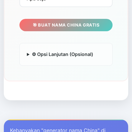
🎯 BUAT NAMA CHINA GRATIS
⚙️ Opsi Lanjutan (Opsional)
Kebanyakan "generator nama China" di