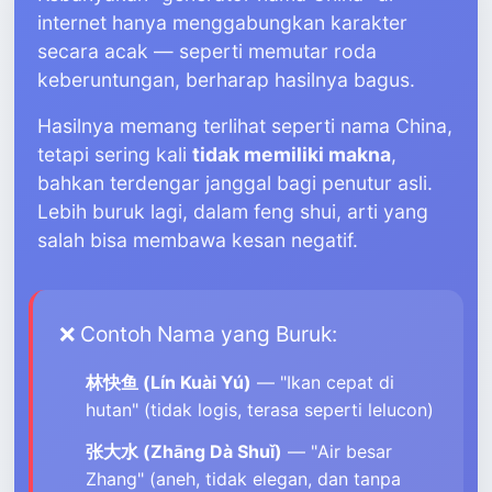
internet hanya menggabungkan karakter
secara acak — seperti memutar roda
keberuntungan, berharap hasilnya bagus.
Hasilnya memang terlihat seperti nama China,
tetapi sering kali
tidak memiliki makna
,
bahkan terdengar janggal bagi penutur asli.
Lebih buruk lagi, dalam feng shui, arti yang
salah bisa membawa kesan negatif.
❌ Contoh Nama yang Buruk:
林快鱼 (Lín Kuài Yú)
— "Ikan cepat di
hutan" (tidak logis, terasa seperti lelucon)
张大水 (Zhāng Dà Shuǐ)
— "Air besar
Zhang" (aneh, tidak elegan, dan tanpa