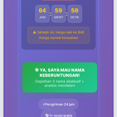
04
59
47
:
:
JAM
MENIT
DETIK
⚠️ Setelah ini, harga naik ke $48
(harga normal konsultan)
🎯 YA, SAYA MAU NAMA
KEBERUNTUNGAN!
Dapatkan 3 nama eksklusif +
analisis mendalam
⚡
Pengiriman 24 jam
🔄
1× revisi gratis