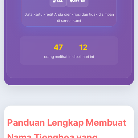
🔐
SSL
🛡️
256-bit
Data kartu kredit Anda dienkripsi dan tidak disimpan
di server kami
47
12
orang melihat ini
dibeli hari ini
Panduan Lengkap Membuat
Nama Tionghoa yang