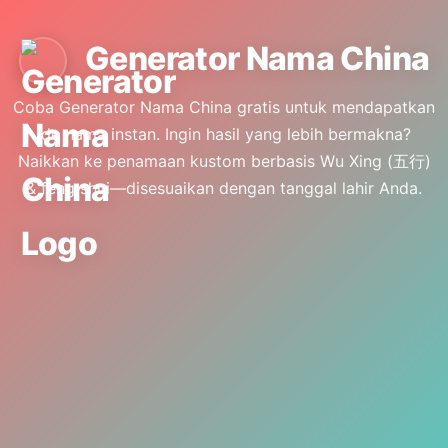
🇮🇩
ID
🇺🇸
EN
Generator Nama China
Coba Generator Nama China gratis untuk mendapatkan
ide nama instan. Ingin hasil yang lebih bermakna?
Naikkan ke penamaan kustom berbasis Wu Xing (五行)
& feng shui—disesuaikan dengan tanggal lahir Anda.