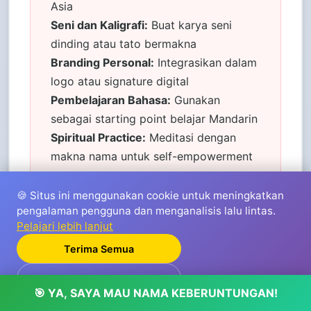
Asia
Seni dan Kaligrafi:
Buat karya seni
dinding atau tato bermakna
Branding Personal:
Integrasikan dalam
logo atau signature digital
Pembelajaran Bahasa:
Gunakan
sebagai starting point belajar Mandarin
Spiritual Practice:
Meditasi dengan
makna nama untuk self-empowerment
🍪 Situs ini menggunakan cookie untuk meningkatkan
pengalaman pengguna dan menganalisis lalu lintas.
Pelajari lebih lanjut
Terima Semua
Tolak
🌟 Tips Profesional untuk Hasil Optimal
🎯 YA, SAYA MAU NAMA KEBERUNTUNGAN!