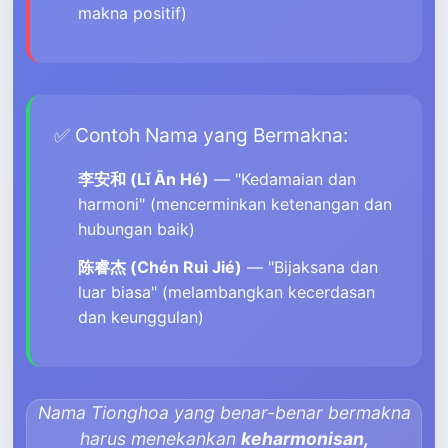
makna positif)
✅ Contoh Nama yang Bermakna:
李安和 (Lǐ Ān Hé)
— "Kedamaian dan
harmoni" (mencerminkan ketenangan dan
hubungan baik)
陈睿杰 (Chén Ruì Jié)
— "Bijaksana dan
luar biasa" (melambangkan kecerdasan
dan keunggulan)
Nama Tionghoa yang benar-benar bermakna
harus menekankan
keharmonisan,