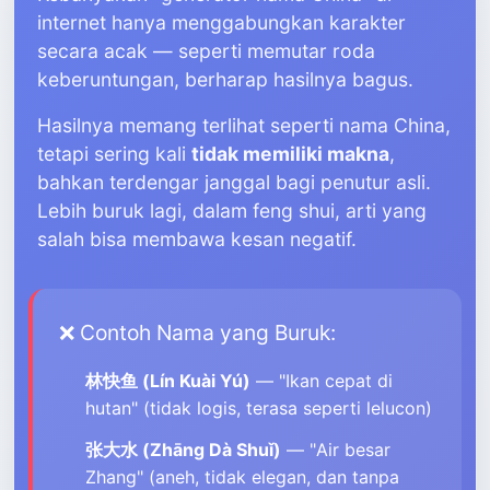
internet hanya menggabungkan karakter
secara acak — seperti memutar roda
keberuntungan, berharap hasilnya bagus.
Hasilnya memang terlihat seperti nama China,
tetapi sering kali
tidak memiliki makna
,
bahkan terdengar janggal bagi penutur asli.
Lebih buruk lagi, dalam feng shui, arti yang
salah bisa membawa kesan negatif.
❌ Contoh Nama yang Buruk:
林快鱼 (Lín Kuài Yú)
— "Ikan cepat di
hutan" (tidak logis, terasa seperti lelucon)
张大水 (Zhāng Dà Shuǐ)
— "Air besar
Zhang" (aneh, tidak elegan, dan tanpa