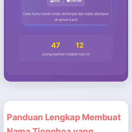
🔐
SSL
🛡️
256-bit
Data kartu kredit Anda dienkripsi dan tidak disimpan
di server kami
47
12
orang melihat ini
dibeli hari ini
Panduan Lengkap Membuat
Nama Tionghoa yang