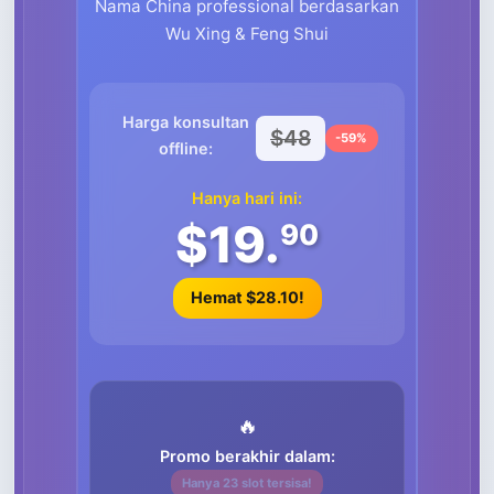
Nama China professional berdasarkan
Wu Xing & Feng Shui
Harga konsultan
$48
-59%
offline:
Hanya hari ini:
$19.
90
Hemat $28.10!
🔥
Promo berakhir dalam:
Hanya 23 slot tersisa!