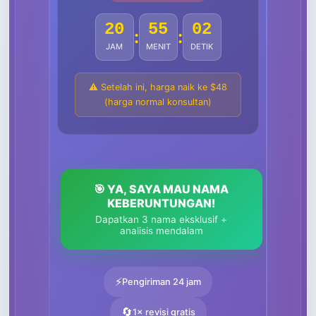
20
54
59
:
:
JAM
MENIT
DETIK
⚠️ Setelah ini, harga naik ke $48
(harga normal konsultan)
🎯 YA, SAYA MAU NAMA
KEBERUNTUNGAN!
Dapatkan 3 nama eksklusif +
analisis mendalam
⚡
Pengiriman 24 jam
🔄
1× revisi gratis