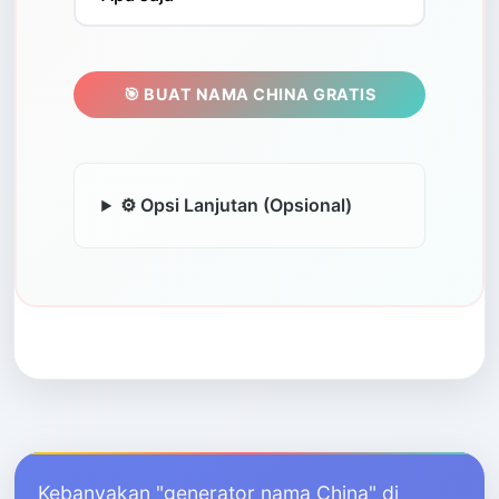
🎯 BUAT NAMA CHINA GRATIS
⚙️ Opsi Lanjutan (Opsional)
Kebanyakan "generator nama China" di